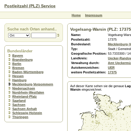
Postleitzahl (PLZ) Service
Home
Impressum
Suche nach Orten anhand..
Vogelsang-Warsin (PLZ: 17375
Name:
Vogelsang-Wars
Postleitzahl:
17375
Bundesland:
Mecklenburg-
Typ:
Stadt / Gemeind
Bundesländer
Geografische Position:
53.7333300 / 1
Bayern
Landkreis:
Uecker-Rando
Brandenburg
Verwaltung durch:
Amt Ueckermü
Berlin
Autokennzeichen:
UER
Bremen
Baden-Württemberg
weitere Postleitzahlen:
17375
Hessen
Hamburg
Mecklenburg-Vorpommern
Auf dieser Karte sehen sie die genaue
Lag
Niedersachsen
Warsin
eingezeichnet.
Nordrhein-Westfalen
Rheinland-Pfalz
Saarland
Sachsen
Sachsen-Anhalt
Schleswig-Holstein
Thüringen