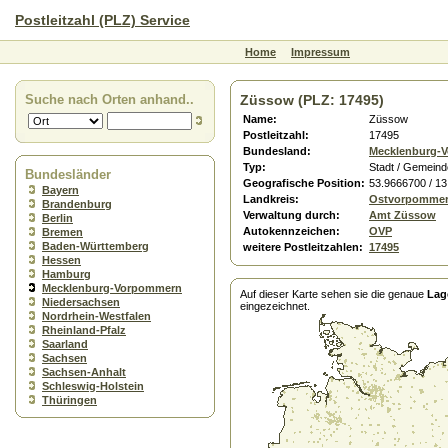
Postleitzahl (PLZ) Service
Home
Impressum
Suche nach Orten anhand..
Züssow (PLZ: 17495)
Name:
Züssow
Postleitzahl:
17495
Bundesland:
Mecklenburg-
Typ:
Stadt / Gemeind
Bundesländer
Geografische Position:
53.9666700 / 1
Bayern
Landkreis:
Ostvorpomme
Brandenburg
Verwaltung durch:
Amt Züssow
Berlin
Autokennzeichen:
OVP
Bremen
Baden-Württemberg
weitere Postleitzahlen:
17495
Hessen
Hamburg
Mecklenburg-Vorpommern
Auf dieser Karte sehen sie die genaue
Lag
Niedersachsen
eingezeichnet.
Nordrhein-Westfalen
Rheinland-Pfalz
Saarland
Sachsen
Sachsen-Anhalt
Schleswig-Holstein
Thüringen