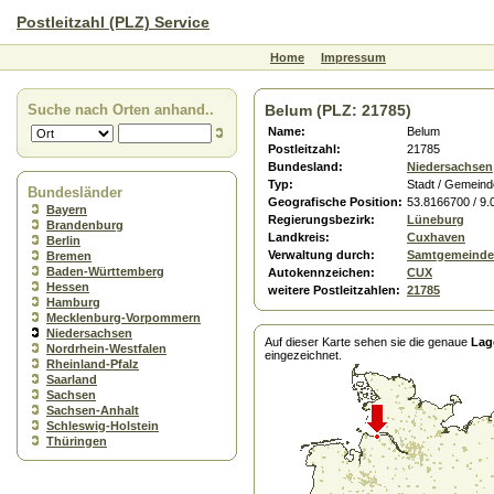
Postleitzahl (PLZ) Service
Home
Impressum
Suche nach Orten anhand..
Belum (PLZ: 21785)
Name:
Belum
Postleitzahl:
21785
Bundesland:
Niedersachsen
Typ:
Stadt / Gemeind
Bundesländer
Geografische Position:
53.8166700 / 9
Bayern
Regierungsbezirk:
Lüneburg
Brandenburg
Landkreis:
Cuxhaven
Berlin
Verwaltung durch:
Samtgemeinde
Bremen
Baden-Württemberg
Autokennzeichen:
CUX
Hessen
weitere Postleitzahlen:
21785
Hamburg
Mecklenburg-Vorpommern
Niedersachsen
Auf dieser Karte sehen sie die genaue
Lag
Nordrhein-Westfalen
eingezeichnet.
Rheinland-Pfalz
Saarland
Sachsen
Sachsen-Anhalt
Schleswig-Holstein
Thüringen