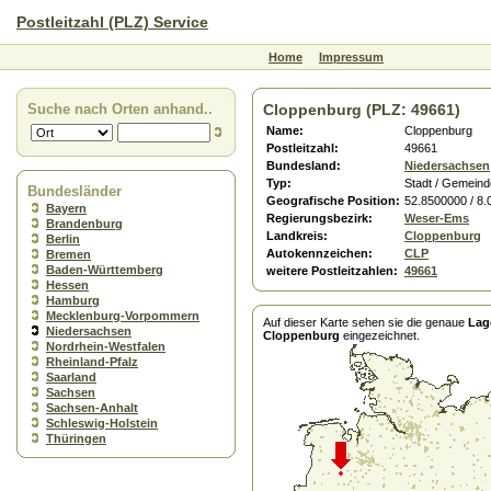
Postleitzahl (PLZ) Service
Home
Impressum
Suche nach Orten anhand..
Cloppenburg (PLZ: 49661)
Name:
Cloppenburg
Postleitzahl:
49661
Bundesland:
Niedersachsen
Typ:
Stadt / Gemeind
Bundesländer
Geografische Position:
52.8500000 / 8
Bayern
Regierungsbezirk:
Weser-Ems
Brandenburg
Landkreis:
Cloppenburg
Berlin
Autokennzeichen:
CLP
Bremen
Baden-Württemberg
weitere Postleitzahlen:
49661
Hessen
Hamburg
Mecklenburg-Vorpommern
Auf dieser Karte sehen sie die genaue
Lag
Niedersachsen
Cloppenburg
eingezeichnet.
Nordrhein-Westfalen
Rheinland-Pfalz
Saarland
Sachsen
Sachsen-Anhalt
Schleswig-Holstein
Thüringen