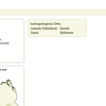
nahegelegene Orte
Cappeln (Oldenburg)
Emstek
Garrel
Molbergen
e
.0333300
e von