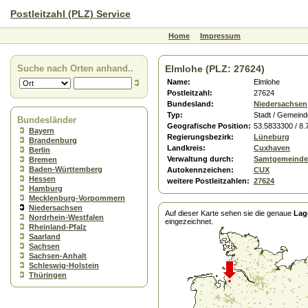
Postleitzahl (PLZ) Service
Home
Impressum
Suche nach Orten anhand..
Elmlohe (PLZ: 27624)
Name:
Elmlohe
Postleitzahl:
27624
Bundesland:
Niedersachsen
Typ:
Stadt / Gemeind
Bundesländer
Geografische Position:
53.5833300 / 8
Bayern
Regierungsbezirk:
Lüneburg
Brandenburg
Landkreis:
Cuxhaven
Berlin
Verwaltung durch:
Samtgemeinde
Bremen
Baden-Württemberg
Autokennzeichen:
CUX
Hessen
weitere Postleitzahlen:
27624
Hamburg
Mecklenburg-Vorpommern
Niedersachsen
Auf dieser Karte sehen sie die genaue
Lag
Nordrhein-Westfalen
eingezeichnet.
Rheinland-Pfalz
Saarland
Sachsen
Sachsen-Anhalt
Schleswig-Holstein
Thüringen