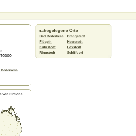
nahegelegene Orte
Bad Bederkesa
Drangstedt
Flögeln
Heerstedt
Kührstedt
Loxstedt
e
Ringstedt
Schiffdorf
.7500000
 Bederkesa
e von Elmlohe