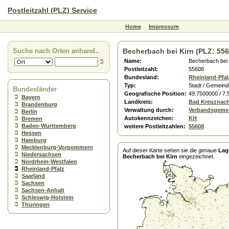
Postleitzahl (PLZ) Service
Home
Impressum
Suche nach Orten anhand..
Becherbach bei Kirn (PLZ: 556
Name:
Becherbach bei 
Postleitzahl:
55608
Bundesland:
Rheinland-Pfal
Typ:
Stadt / Gemeind
Bundesländer
Geografische Position:
49.7500000 / 7
Bayern
Landkreis:
Bad Kreuznac
Brandenburg
Verwaltung durch:
Verbandsgemei
Berlin
Autokennzeichen:
KH
Bremen
Baden-Württemberg
weitere Postleitzahlen:
55608
Hessen
Hamburg
Mecklenburg-Vorpommern
Auf dieser Karte sehen sie die genaue
Lag
Niedersachsen
Becherbach bei Kirn
eingezeichnet.
Nordrhein-Westfalen
Rheinland-Pfalz
Saarland
Sachsen
Sachsen-Anhalt
Schleswig-Holstein
Thüringen