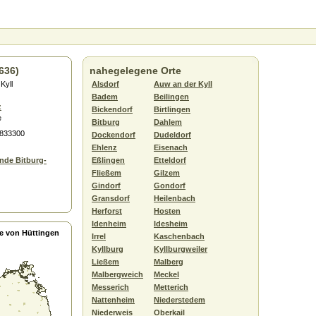
636)
nahegelegene Orte
Kyll
Alsdorf
Auw an der Kyll
Badem
Beilingen
z
Bickendorf
Birtlingen
e
Bitburg
Dahlem
5833300
Dockendorf
Dudeldorf
Ehlenz
Eisenach
nde Bitburg-
Eßlingen
Etteldorf
Fließem
Gilzem
Gindorf
Gondorf
Gransdorf
Heilenbach
Herforst
Hosten
Idenheim
Idesheim
e von Hüttingen
Irrel
Kaschenbach
Kyllburg
Kyllburgweiler
Ließem
Malberg
Malbergweich
Meckel
Messerich
Metterich
Nattenheim
Niederstedem
Niederweis
Oberkail