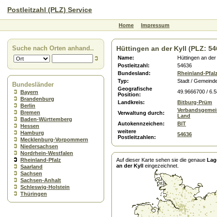
Postleitzahl (PLZ) Service
Home
Impressum
Suche nach Orten anhand..
Hüttingen an der Kyll (PLZ: 54
Name:
Hüttingen an der 
Postleitzahl:
54636
Bundesland:
Rheinland-Pfal
Typ:
Stadt / Gemeind
Bundesländer
Geografische
49.9666700 / 6.
Bayern
Position:
Brandenburg
Landkreis:
Bitburg-Prüm
Berlin
Verbandsgemei
Bremen
Verwaltung durch:
Land
Baden-Württemberg
Autokennzeichen:
BIT
Hessen
weitere
Hamburg
54636
Postleitzahlen:
Mecklenburg-Vorpommern
Niedersachsen
Nordrhein-Westfalen
Rheinland-Pfalz
Auf dieser Karte sehen sie die genaue
Lag
an der Kyll
eingezeichnet.
Saarland
Sachsen
Sachsen-Anhalt
Schleswig-Holstein
Thüringen