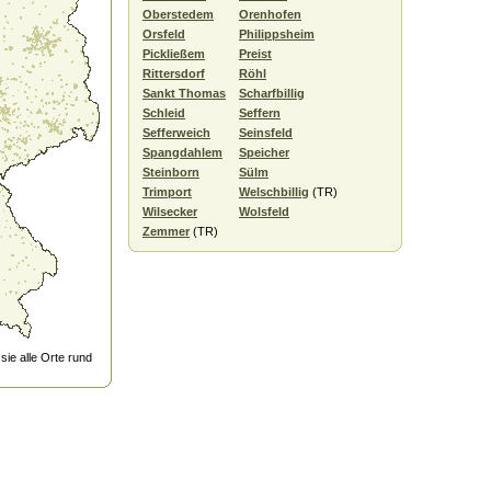
Oberstedem
Orenhofen
Orsfeld
Philippsheim
Pickließem
Preist
Rittersdorf
Röhl
Sankt Thomas
Scharfbillig
Schleid
Seffern
Sefferweich
Seinsfeld
Spangdahlem
Speicher
Steinborn
Sülm
Trimport
Welschbillig
(TR)
Wilsecker
Wolsfeld
Zemmer
(TR)
ie alle Orte rund