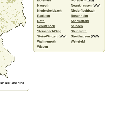
Molzhain
Morsbach
(GM)
Nauroth
Neunkhausen
(WW)
Niederdreisbach
Niederfischbach
Racksen
Rosenheim
Roth
Scheuerfeld
Schutzbach
Selbach
Steinebach/Sieg
Steineroth
Stein-Wingert
(WW)
Streithausen
(WW)
Wallmenroth
Weitefeld
Wissen
ie alle Orte rund