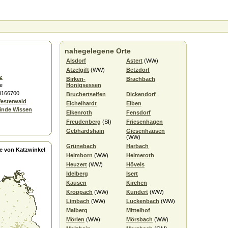
nahegelegene Orte
Alsdorf
Astert
(WW)
Atzelgift
(WW)
Betzdorf
z
Birken-
Brachbach
e
Honigsessen
.8166700
Bruchertseifen
Dickendorf
Westerwald
Eichelhardt
Elben
inde Wissen
Elkenroth
Fensdorf
Freudenberg
(SI)
Friesenhagen
Gebhardshain
Giesenhausen
(WW)
Grünebach
Harbach
e von Katzwinkel
Heimborn
(WW)
Helmeroth
Heuzert
(WW)
Hövels
Idelberg
Isert
Kausen
Kirchen
Kroppach
(WW)
Kundert
(WW)
Limbach
(WW)
Luckenbach
(WW)
Malberg
Mittelhof
Mörlen
(WW)
Mörsbach
(WW)