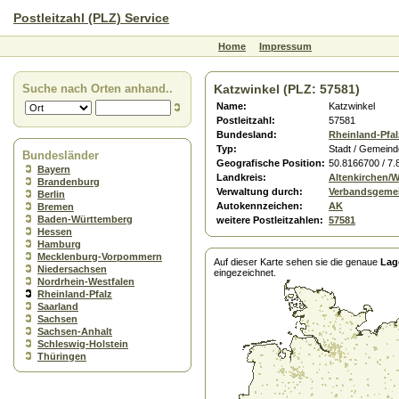
Postleitzahl (PLZ) Service
Home
Impressum
Suche nach Orten anhand..
Katzwinkel (PLZ: 57581)
Name:
Katzwinkel
Postleitzahl:
57581
Bundesland:
Rheinland-Pfal
Typ:
Stadt / Gemeind
Bundesländer
Geografische Position:
50.8166700 / 7
Bayern
Landkreis:
Altenkirchen/
Brandenburg
Verwaltung durch:
Verbandsgeme
Berlin
Autokennzeichen:
AK
Bremen
Baden-Württemberg
weitere Postleitzahlen:
57581
Hessen
Hamburg
Mecklenburg-Vorpommern
Auf dieser Karte sehen sie die genaue
Lag
Niedersachsen
eingezeichnet.
Nordrhein-Westfalen
Rheinland-Pfalz
Saarland
Sachsen
Sachsen-Anhalt
Schleswig-Holstein
Thüringen