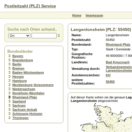
Postleitzahl (PLZ) Service
Home
Impressum
Suche nach Orten anhand..
Langenlonsheim (PLZ: 55450)
Name:
Langenlonsheim
Postleitzahl:
55450
Bundesland:
Rheinland-Pfalz
Typ:
Stadt / Gemeinde
Bundesländer
Geografische
49.9000000 / 7.9
Bayern
Position:
Brandenburg
Landkreis:
Bad Kreuznach
Berlin
Verbandsgemein
Bremen
Verwaltung durch:
Langenlonsheim
Baden-Württemberg
Autokennzeichen:
KH
Hessen
weitere
Hamburg
55450
Postleitzahlen:
Mecklenburg-Vorpommern
Niedersachsen
Nordrhein-Westfalen
Rheinland-Pfalz
Auf dieser Karte sehen sie die genaue
Lag
Langenlonsheim
eingezeichnet.
Saarland
Sachsen
Sachsen-Anhalt
Schleswig-Holstein
Thüringen