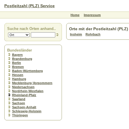
Postleitzahl (PLZ) Service
Home
Impressum
Suche nach Orten anhand..
Orte mit der Postleitzahl (PLZ
Insheim
Rohrbach
Bundesländer
Bayern
Brandenburg
Berlin
Bremen
Baden-Württemberg
Hessen
Hamburg
Mecklenburg-Vorpommern
Niedersachsen
Nordrhein-Westfalen
Rheinland-Pfalz
Saarland
Sachsen
Sachsen-Anhalt
Schleswig-Holstein
Thüringen