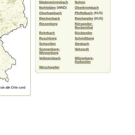
Niederwörresbach
Nohen
Nohfelden
(WND)
Oberbrombach
Oberhambach
Pfeffelbach
(KUS)
Reichenbach
Reichweiler
(KUS)
Rinzenberg
Rötsweiler-
Nockenthal
Rohrbach
Rückweiler
Ruschberg
Schmißberg
Schwollen
Siesbach
Sonnenberg-
Veitsrodt
Winnenberg
Vollmersbach
Wilzenberg-
Hußweiler
Wirschweiler
ie alle Orte rund