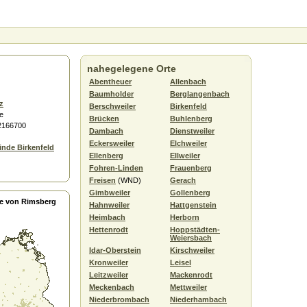
nahegelegene Orte
Abentheuer
Allenbach
Baumholder
Berglangenbach
z
Berschweiler
Birkenfeld
e
Brücken
Buhlenberg
.2166700
Dambach
Dienstweiler
Eckersweiler
Elchweiler
nde Birkenfeld
Ellenberg
Ellweiler
Fohren-Linden
Frauenberg
Freisen
(WND)
Gerach
Gimbweiler
Gollenberg
e von Rimsberg
Hahnweiler
Hattgenstein
Heimbach
Herborn
Hettenrodt
Hoppstädten-
Weiersbach
Idar-Oberstein
Kirschweiler
Kronweiler
Leisel
Leitzweiler
Mackenrodt
Meckenbach
Mettweiler
Niederbrombach
Niederhambach