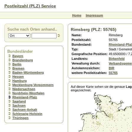
Postleitzahl (PLZ) Service
Home
Impressum
Suche nach Orten anhand..
Rimsberg (PLZ: 55765)
Name:
Rimsberg
Postleitzahl:
55765
Bundesland:
Rheinland-Pfal
Typ:
Stadt / Gemeind
Bundesländer
Geografische Position:
49.6500000 / 7
Bayern
Landkreis:
Birkenfeld
Brandenburg
Verwaltung durch:
Verbandsgemei
Berlin
Autokennzeichen:
BIR
Bremen
Baden-Württemberg
weitere Postleitzahlen:
55765
Hessen
Hamburg
Mecklenburg-Vorpommern
Auf dieser Karte sehen sie die genaue
Lag
Niedersachsen
eingezeichnet.
Nordrhein-Westfalen
Rheinland-Pfalz
Saarland
Sachsen
Sachsen-Anhalt
Schleswig-Holstein
Thüringen