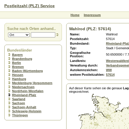
Postleitzahl (PLZ) Service
Home
Impressum
Suche nach Orten anhand..
Wahlrod (PLZ: 57614)
Name:
Wahlrod
Postleitzahl:
57614
Bundesland:
Rheinland-Pfal
Typ:
Stadt / Gemeind
Bundesländer
Geografische
50.6500000 / 7.
Bayern
Position:
Brandenburg
Landkreis:
Westerwaldkre
Berlin
Verwaltung durch:
Verbandsgeme
Bremen
Autokennzeichen:
WW
Baden-Württemberg
weitere Postleitzahlen:
57614
Hessen
Hamburg
Mecklenburg-Vorpommern
Niedersachsen
Auf dieser Karte sehen sie die genaue
Lag
Nordrhein-Westfalen
eingezeichnet.
Rheinland-Pfalz
Saarland
Sachsen
Sachsen-Anhalt
Schleswig-Holstein
Thüringen