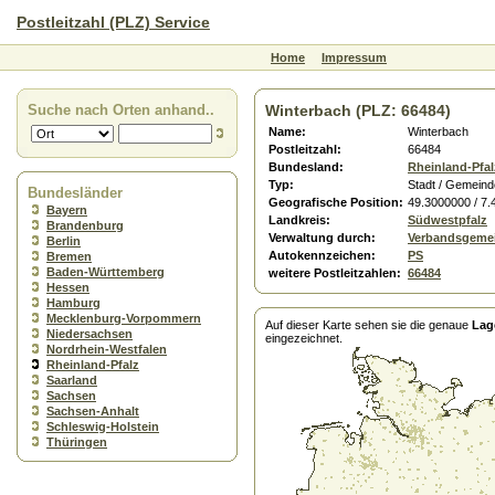
Postleitzahl (PLZ) Service
Home
Impressum
Suche nach Orten anhand..
Winterbach (PLZ: 66484)
Name:
Winterbach
Postleitzahl:
66484
Bundesland:
Rheinland-Pfal
Typ:
Stadt / Gemeind
Bundesländer
Geografische Position:
49.3000000 / 7
Bayern
Landkreis:
Südwestpfalz
Brandenburg
Verwaltung durch:
Verbandsgemei
Berlin
Autokennzeichen:
PS
Bremen
Baden-Württemberg
weitere Postleitzahlen:
66484
Hessen
Hamburg
Mecklenburg-Vorpommern
Auf dieser Karte sehen sie die genaue
Lag
Niedersachsen
eingezeichnet.
Nordrhein-Westfalen
Rheinland-Pfalz
Saarland
Sachsen
Sachsen-Anhalt
Schleswig-Holstein
Thüringen