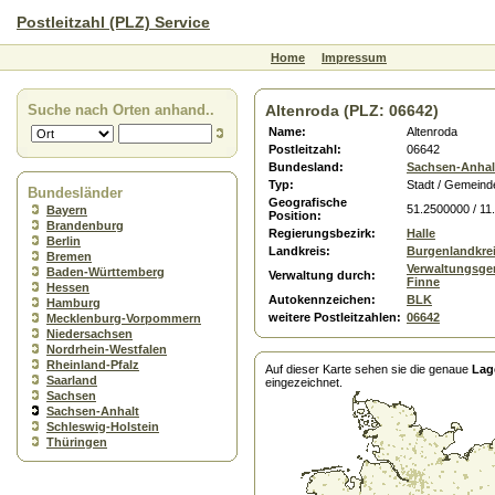
Postleitzahl (PLZ) Service
Home
Impressum
Suche nach Orten anhand..
Altenroda (PLZ: 06642)
Name:
Altenroda
Postleitzahl:
06642
Bundesland:
Sachsen-Anhal
Typ:
Stadt / Gemeind
Bundesländer
Geografische
51.2500000 / 11
Bayern
Position:
Brandenburg
Regierungsbezirk:
Halle
Berlin
Landkreis:
Burgenlandkre
Bremen
Verwaltungsge
Baden-Württemberg
Verwaltung durch:
Finne
Hessen
Autokennzeichen:
BLK
Hamburg
weitere Postleitzahlen:
06642
Mecklenburg-Vorpommern
Niedersachsen
Nordrhein-Westfalen
Rheinland-Pfalz
Auf dieser Karte sehen sie die genaue
Lag
Saarland
eingezeichnet.
Sachsen
Sachsen-Anhalt
Schleswig-Holstein
Thüringen