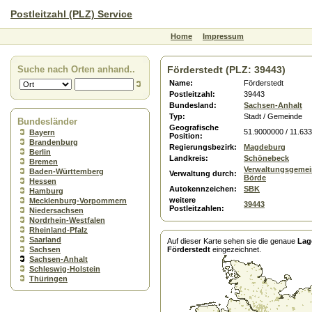
Postleitzahl (PLZ) Service
Home
Impressum
Suche nach Orten anhand..
Förderstedt (PLZ: 39443)
Name:
Förderstedt
Postleitzahl:
39443
Bundesland:
Sachsen-Anhalt
Typ:
Stadt / Gemeinde
Bundesländer
Geografische
51.9000000 / 11.63
Bayern
Position:
Brandenburg
Regierungsbezirk:
Magdeburg
Berlin
Landkreis:
Schönebeck
Bremen
Verwaltungsgemei
Baden-Württemberg
Verwaltung durch:
Börde
Hessen
Autokennzeichen:
SBK
Hamburg
weitere
Mecklenburg-Vorpommern
39443
Postleitzahlen:
Niedersachsen
Nordrhein-Westfalen
Rheinland-Pfalz
Saarland
Auf dieser Karte sehen sie die genaue
Lag
Sachsen
Förderstedt
eingezeichnet.
Sachsen-Anhalt
Schleswig-Holstein
Thüringen