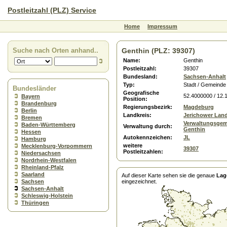
Postleitzahl (PLZ) Service
Home
Impressum
Suche nach Orten anhand..
Genthin (PLZ: 39307)
Name:
Genthin
Postleitzahl:
39307
Bundesland:
Sachsen-Anhalt
Typ:
Stadt / Gemeinde
Bundesländer
Geografische
52.4000000 / 12.
Bayern
Position:
Brandenburg
Regierungsbezirk:
Magdeburg
Berlin
Landkreis:
Jerichower Lan
Bremen
Verwaltungsgem
Baden-Württemberg
Verwaltung durch:
Genthin
Hessen
Autokennzeichen:
JL
Hamburg
weitere
Mecklenburg-Vorpommern
39307
Postleitzahlen:
Niedersachsen
Nordrhein-Westfalen
Rheinland-Pfalz
Saarland
Auf dieser Karte sehen sie die genaue
Lag
Sachsen
eingezeichnet.
Sachsen-Anhalt
Schleswig-Holstein
Thüringen