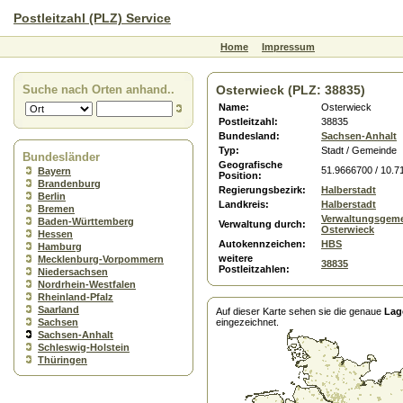
Postleitzahl (PLZ) Service
Home
Impressum
Suche nach Orten anhand..
Osterwieck (PLZ: 38835)
Name:
Osterwieck
Postleitzahl:
38835
Bundesland:
Sachsen-Anhalt
Typ:
Stadt / Gemeinde
Bundesländer
Geografische
51.9666700 / 10.7
Bayern
Position:
Brandenburg
Regierungsbezirk:
Halberstadt
Berlin
Landkreis:
Halberstadt
Bremen
Verwaltungsgeme
Baden-Württemberg
Verwaltung durch:
Osterwieck
Hessen
Autokennzeichen:
HBS
Hamburg
weitere
Mecklenburg-Vorpommern
38835
Postleitzahlen:
Niedersachsen
Nordrhein-Westfalen
Rheinland-Pfalz
Saarland
Auf dieser Karte sehen sie die genaue
Lag
Sachsen
eingezeichnet.
Sachsen-Anhalt
Schleswig-Holstein
Thüringen