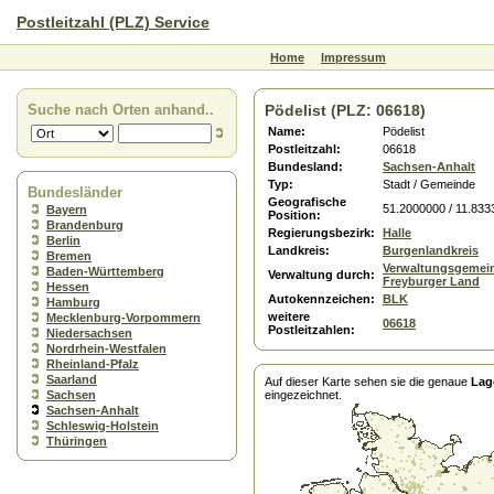
Postleitzahl (PLZ) Service
Home
Impressum
Suche nach Orten anhand..
Pödelist (PLZ: 06618)
Name:
Pödelist
Postleitzahl:
06618
Bundesland:
Sachsen-Anhalt
Typ:
Stadt / Gemeinde
Bundesländer
Geografische
51.2000000 / 11.833
Bayern
Position:
Brandenburg
Regierungsbezirk:
Halle
Berlin
Landkreis:
Burgenlandkreis
Bremen
Verwaltungsgemei
Baden-Württemberg
Verwaltung durch:
Freyburger Land
Hessen
Autokennzeichen:
BLK
Hamburg
weitere
Mecklenburg-Vorpommern
06618
Postleitzahlen:
Niedersachsen
Nordrhein-Westfalen
Rheinland-Pfalz
Saarland
Auf dieser Karte sehen sie die genaue
Lag
Sachsen
eingezeichnet.
Sachsen-Anhalt
Schleswig-Holstein
Thüringen