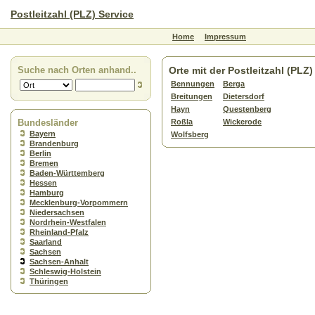
Postleitzahl (PLZ) Service
Home
Impressum
Suche nach Orten anhand..
Orte mit der Postleitzahl (PLZ
Bennungen
Berga
Breitungen
Dietersdorf
Hayn
Questenberg
Bundesländer
Roßla
Wickerode
Bayern
Wolfsberg
Brandenburg
Berlin
Bremen
Baden-Württemberg
Hessen
Hamburg
Mecklenburg-Vorpommern
Niedersachsen
Nordrhein-Westfalen
Rheinland-Pfalz
Saarland
Sachsen
Sachsen-Anhalt
Schleswig-Holstein
Thüringen