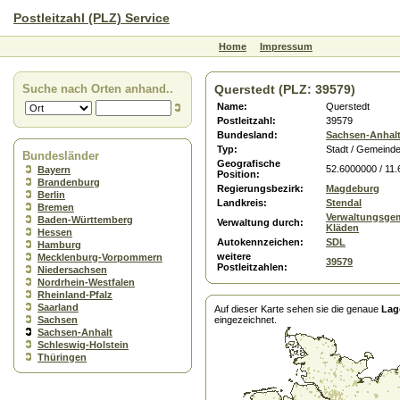
Postleitzahl (PLZ) Service
Home
Impressum
Suche nach Orten anhand..
Querstedt (PLZ: 39579)
Name:
Querstedt
Postleitzahl:
39579
Bundesland:
Sachsen-Anhal
Typ:
Stadt / Gemeind
Bundesländer
Geografische
52.6000000 / 11
Bayern
Position:
Brandenburg
Regierungsbezirk:
Magdeburg
Berlin
Landkreis:
Stendal
Bremen
Verwaltungsge
Baden-Württemberg
Verwaltung durch:
Kläden
Hessen
Autokennzeichen:
SDL
Hamburg
weitere
Mecklenburg-Vorpommern
39579
Postleitzahlen:
Niedersachsen
Nordrhein-Westfalen
Rheinland-Pfalz
Saarland
Auf dieser Karte sehen sie die genaue
Lag
Sachsen
eingezeichnet.
Sachsen-Anhalt
Schleswig-Holstein
Thüringen