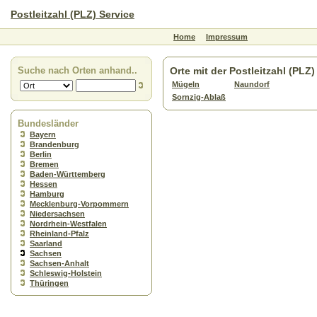
Postleitzahl (PLZ) Service
Home
Impressum
Suche nach Orten anhand..
Orte mit der Postleitzahl (PLZ
Mügeln
Naundorf
Sornzig-Ablaß
Bundesländer
Bayern
Brandenburg
Berlin
Bremen
Baden-Württemberg
Hessen
Hamburg
Mecklenburg-Vorpommern
Niedersachsen
Nordrhein-Westfalen
Rheinland-Pfalz
Saarland
Sachsen
Sachsen-Anhalt
Schleswig-Holstein
Thüringen