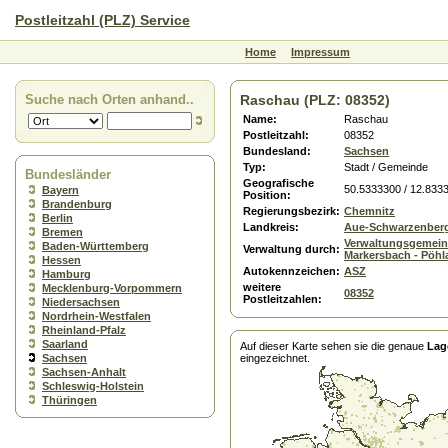
Postleitzahl (PLZ) Service
Home
Impressum
Suche nach Orten anhand..
Raschau (PLZ: 08352)
Name:
Raschau
Postleitzahl:
08352
Bundesland:
Sachsen
Typ:
Stadt / Gemeinde
Bundesländer
Geografische
50.5333300 / 12.833
Bayern
Position:
Brandenburg
Regierungsbezirk:
Chemnitz
Berlin
Landkreis:
Aue-Schwarzenber
Bremen
Verwaltungsgemein
Baden-Württemberg
Verwaltung durch:
Markersbach - Pöhl
Hessen
Autokennzeichen:
ASZ
Hamburg
weitere
Mecklenburg-Vorpommern
08352
Postleitzahlen:
Niedersachsen
Nordrhein-Westfalen
Rheinland-Pfalz
Saarland
Auf dieser Karte sehen sie die genaue
Lag
Sachsen
eingezeichnet.
Sachsen-Anhalt
Schleswig-Holstein
Thüringen