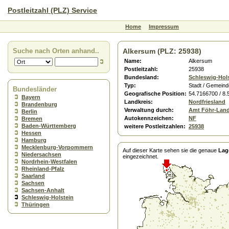
Postleitzahl (PLZ) Service
Home
Impressum
Suche nach Orten anhand..
Alkersum (PLZ: 25938)
Name:
Alkersum
Postleitzahl:
25938
Bundesland:
Schleswig-Hol
Typ:
Stadt / Gemeind
Bundesländer
Geografische Position:
54.7166700 / 8
Bayern
Landkreis:
Nordfriesland
Brandenburg
Verwaltung durch:
Amt Föhr-Lan
Berlin
Autokennzeichen:
NF
Bremen
Baden-Württemberg
weitere Postleitzahlen:
25938
Hessen
Hamburg
Mecklenburg-Vorpommern
Auf dieser Karte sehen sie die genaue
Lag
Niedersachsen
eingezeichnet.
Nordrhein-Westfalen
Rheinland-Pfalz
Saarland
Sachsen
Sachsen-Anhalt
Schleswig-Holstein
Thüringen