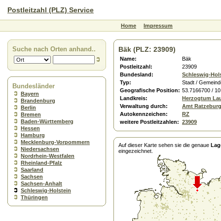
Postleitzahl (PLZ) Service
Home
Impressum
Suche nach Orten anhand..
Bäk (PLZ: 23909)
Name:
Bäk
Postleitzahl:
23909
Bundesland:
Schleswig-Hol
Typ:
Stadt / Gemeind
Bundesländer
Geografische Position:
53.7166700 / 1
Bayern
Landkreis:
Herzogtum La
Brandenburg
Verwaltung durch:
Amt Ratzebur
Berlin
Autokennzeichen:
RZ
Bremen
Baden-Württemberg
weitere Postleitzahlen:
23909
Hessen
Hamburg
Mecklenburg-Vorpommern
Auf dieser Karte sehen sie die genaue
Lag
Niedersachsen
eingezeichnet.
Nordrhein-Westfalen
Rheinland-Pfalz
Saarland
Sachsen
Sachsen-Anhalt
Schleswig-Holstein
Thüringen