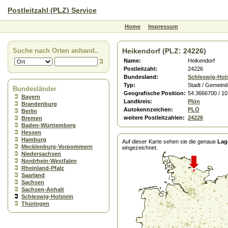
Postleitzahl (PLZ) Service
Home
Impressum
Suche nach Orten anhand..
Heikendorf (PLZ: 24226)
Name:
Heikendorf
Postleitzahl:
24226
Bundesland:
Schleswig-Hol
Typ:
Stadt / Gemeind
Bundesländer
Geografische Position:
54.3666700 / 1
Bayern
Landkreis:
Plön
Brandenburg
Autokennzeichen:
PLÖ
Berlin
weitere Postleitzahlen:
24226
Bremen
Baden-Württemberg
Hessen
Hamburg
Auf dieser Karte sehen sie die genaue
Lag
Mecklenburg-Vorpommern
eingezeichnet.
Niedersachsen
Nordrhein-Westfalen
Rheinland-Pfalz
Saarland
Sachsen
Sachsen-Anhalt
Schleswig-Holstein
Thüringen