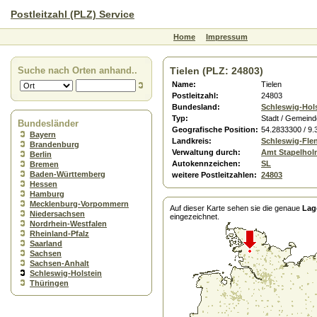
Postleitzahl (PLZ) Service
Home
Impressum
Suche nach Orten anhand..
Tielen (PLZ: 24803)
Name:
Tielen
Postleitzahl:
24803
Bundesland:
Schleswig-Hol
Typ:
Stadt / Gemeind
Bundesländer
Geografische Position:
54.2833300 / 9
Bayern
Landkreis:
Schleswig-Fle
Brandenburg
Verwaltung durch:
Amt Stapelhol
Berlin
Autokennzeichen:
SL
Bremen
Baden-Württemberg
weitere Postleitzahlen:
24803
Hessen
Hamburg
Mecklenburg-Vorpommern
Auf dieser Karte sehen sie die genaue
Lag
Niedersachsen
eingezeichnet.
Nordrhein-Westfalen
Rheinland-Pfalz
Saarland
Sachsen
Sachsen-Anhalt
Schleswig-Holstein
Thüringen