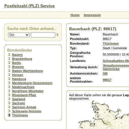
Postleitzahl (PLZ) Service
Home
Impressum
Suche nach Orten anhand..
Bauerbach (PLZ: 98617)
Name:
Bauerbach
Postleitzahl:
98617
Bundesland:
Thüringen
Typ:
Stadt / Gemeinde
Bundesländer
Geografische
50.5000000 / 10.4
Bayern
Position:
Brandenburg
Landkreis:
Schmalkalden-Me
Berlin
Verwaltungsgeme
Bremen
Verwaltung durch:
Salzbrücke
Baden-Württemberg
Autokennzeichen:
SM
Hessen
weitere
Hamburg
98617
Postleitzahlen:
Mecklenburg-Vorpommern
Niedersachsen
Nordrhein-Westfalen
Rheinland-Pfalz
Auf dieser Karte sehen sie die genaue
Lag
eingezeichnet.
Saarland
Sachsen
Sachsen-Anhalt
Schleswig-Holstein
Thüringen