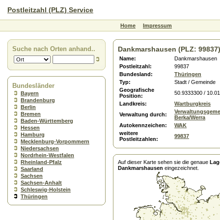
Postleitzahl (PLZ) Service
Home
Impressum
Suche nach Orten anhand..
Dankmarshausen (PLZ: 99837
Name:
Dankmarshausen
Postleitzahl:
99837
Bundesland:
Thüringen
Typ:
Stadt / Gemeinde
Bundesländer
Geografische
50.9333300 / 10.0
Bayern
Position:
Brandenburg
Landkreis:
Wartburgkreis
Berlin
Verwaltungsgeme
Bremen
Verwaltung durch:
Berka/Werra
Baden-Württemberg
Autokennzeichen:
WAK
Hessen
weitere
Hamburg
99837
Postleitzahlen:
Mecklenburg-Vorpommern
Niedersachsen
Nordrhein-Westfalen
Rheinland-Pfalz
Auf dieser Karte sehen sie die genaue
Lag
Dankmarshausen
eingezeichnet.
Saarland
Sachsen
Sachsen-Anhalt
Schleswig-Holstein
Thüringen