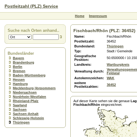
Postleitzahl (PLZ) Service
Home
Impressum
Suche nach Orten anhand..
Fischbach/Rhön (PLZ: 36452)
Name:
Fischbach/Rhön
Postleitzahl:
36452
Bundesland:
Thüringen
Typ:
Stadt / Gemeinde
Bundesländer
Geografische
50.6500000 / 10.15
Bayern
Position:
Brandenburg
Landkreis:
Wartburgkreis
Berlin
Verwaltungsgemei
Bremen
Verwaltung durch:
Feldatal
Baden-Württemberg
Autokennzeichen:
WAK
Hessen
weitere
Hamburg
36452
Postleitzahlen:
Mecklenburg-Vorpommern
Niedersachsen
Nordrhein-Westfalen
Rheinland-Pfalz
Auf dieser Karte sehen sie die genaue
Lag
Fischbach/Rhön
eingezeichnet.
Saarland
Sachsen
Sachsen-Anhalt
Schleswig-Holstein
Thüringen