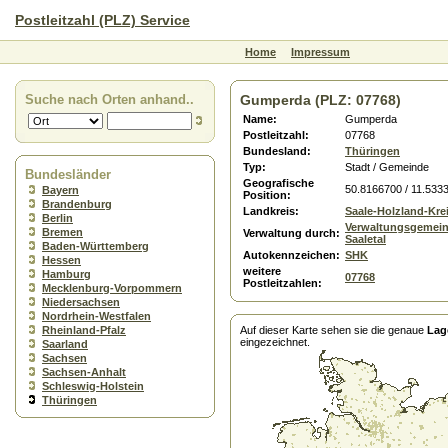
Postleitzahl (PLZ) Service
Home
Impressum
Suche nach Orten anhand..
Gumperda (PLZ: 07768)
Name:
Gumperda
Postleitzahl:
07768
Bundesland:
Thüringen
Typ:
Stadt / Gemeinde
Bundesländer
Geografische
50.8166700 / 11.533
Bayern
Position:
Brandenburg
Landkreis:
Saale-Holzland-Kre
Berlin
Verwaltungsgemein
Bremen
Verwaltung durch:
Saaletal
Baden-Württemberg
Autokennzeichen:
SHK
Hessen
weitere
Hamburg
07768
Postleitzahlen:
Mecklenburg-Vorpommern
Niedersachsen
Nordrhein-Westfalen
Rheinland-Pfalz
Auf dieser Karte sehen sie die genaue
Lag
eingezeichnet.
Saarland
Sachsen
Sachsen-Anhalt
Schleswig-Holstein
Thüringen