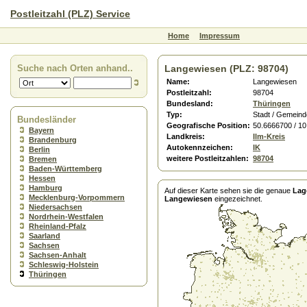
Postleitzahl (PLZ) Service
Home
Impressum
Suche nach Orten anhand..
Langewiesen (PLZ: 98704)
Name:
Langewiesen
Postleitzahl:
98704
Bundesland:
Thüringen
Typ:
Stadt / Gemeind
Bundesländer
Geografische Position:
50.6666700 / 1
Bayern
Landkreis:
Ilm-Kreis
Brandenburg
Autokennzeichen:
IK
Berlin
weitere Postleitzahlen:
98704
Bremen
Baden-Württemberg
Hessen
Hamburg
Auf dieser Karte sehen sie die genaue
Lag
Mecklenburg-Vorpommern
Langewiesen
eingezeichnet.
Niedersachsen
Nordrhein-Westfalen
Rheinland-Pfalz
Saarland
Sachsen
Sachsen-Anhalt
Schleswig-Holstein
Thüringen