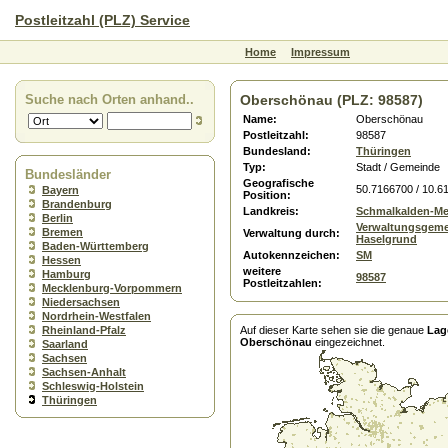
Postleitzahl (PLZ) Service
Home
Impressum
Suche nach Orten anhand..
Oberschönau (PLZ: 98587)
Name:
Oberschönau
Postleitzahl:
98587
Bundesland:
Thüringen
Typ:
Stadt / Gemeinde
Bundesländer
Geografische
50.7166700 / 10.6
Bayern
Position:
Brandenburg
Landkreis:
Schmalkalden-Me
Berlin
Verwaltungsgeme
Bremen
Verwaltung durch:
Haselgrund
Baden-Württemberg
Autokennzeichen:
SM
Hessen
weitere
Hamburg
98587
Postleitzahlen:
Mecklenburg-Vorpommern
Niedersachsen
Nordrhein-Westfalen
Rheinland-Pfalz
Auf dieser Karte sehen sie die genaue
Lag
Oberschönau
eingezeichnet.
Saarland
Sachsen
Sachsen-Anhalt
Schleswig-Holstein
Thüringen