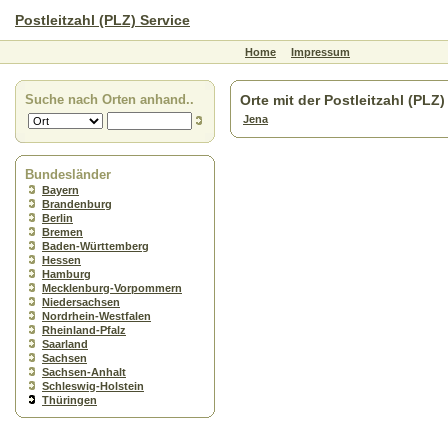
Postleitzahl (PLZ) Service
Home
Impressum
Suche nach Orten anhand..
Orte mit der Postleitzahl (PLZ
Jena
Bundesländer
Bayern
Brandenburg
Berlin
Bremen
Baden-Württemberg
Hessen
Hamburg
Mecklenburg-Vorpommern
Niedersachsen
Nordrhein-Westfalen
Rheinland-Pfalz
Saarland
Sachsen
Sachsen-Anhalt
Schleswig-Holstein
Thüringen