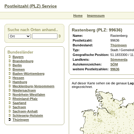
Postleitzahl (PLZ) Service
Home
Impressum
Suche nach Orten anhand..
Rastenberg (PLZ: 99636)
Name:
Rastenberg
Postleitzahl:
99636
Bundesland:
Thüringen
Typ:
Stadt / Gemeind
Bundesländer
Geografische Position:
51.1833300 / 1
Bayern
Landkreis:
Sömmerda
Brandenburg
Autokennzeichen:
SÖM
Berlin
weitere Postleitzahlen:
99636
Bremen
Baden-Württemberg
Hessen
Hamburg
Auf dieser Karte sehen sie die genaue
Lag
Mecklenburg-Vorpommern
eingezeichnet.
Niedersachsen
Nordrhein-Westfalen
Rheinland-Pfalz
Saarland
Sachsen
Sachsen-Anhalt
Schleswig-Holstein
Thüringen