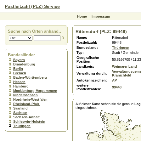
Postleitzahl (PLZ) Service
Home
Impressum
Suche nach Orten anhand..
Rittersdorf (PLZ: 99448)
Name:
Rittersdorf
Postleitzahl:
99448
Bundesland:
Thüringen
Typ:
Stadt / Gemeinde
Bundesländer
Geografische
50.8166700 / 11.2
Bayern
Position:
Brandenburg
Landkreis:
Weimarer Land
Berlin
Verwaltungsgeme
Bremen
Verwaltung durch:
Kranichfeld
Baden-Württemberg
Autokennzeichen:
AP
Hessen
weitere
Hamburg
99448
Postleitzahlen:
Mecklenburg-Vorpommern
Niedersachsen
Nordrhein-Westfalen
Rheinland-Pfalz
Auf dieser Karte sehen sie die genaue
Lag
eingezeichnet.
Saarland
Sachsen
Sachsen-Anhalt
Schleswig-Holstein
Thüringen