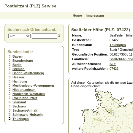
Postleitzahl (PLZ) Service
Home
Impressum
Suche nach Orten anhand..
Saalfelder Höhe (PLZ: 07422)
Name:
Saalfelder Höhe
Postleitzahl:
07422
Bundesland:
Thüringen
Typ:
Stadt / Gemeind
Bundesländer
Geografische Position:
50.6137300 / 1
Bayern
Landkreis:
Saalfeld-Rudol
Brandenburg
Autokennzeichen:
SLF
Berlin
weitere Postleitzahlen:
07422
Bremen
Baden-Württemberg
Hessen
Hamburg
Auf dieser Karte sehen sie die genaue
Lag
Mecklenburg-Vorpommern
Höhe
eingezeichnet.
Niedersachsen
Nordrhein-Westfalen
Rheinland-Pfalz
Saarland
Sachsen
Sachsen-Anhalt
Schleswig-Holstein
Thüringen