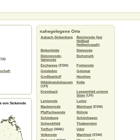
nahegelegene Orte
Asbach-Sickenberg
Bernterode (bei
Heilbad
Heiligenstadt)
Birkenfelde
Dieterode
Dietzenrode-
Eichstruth
6700
Vatterode
Eschwege
(ESW)
Fretterode
schaft
Geisleden
Geismar
Großbartloff
Heuthen
Hildebrandshausen
Kella
(UH)
Krombach
Lengenfeld unterm
Stein
(UH)
Lenterode
Lutter
e von Sickerode
Mackenrode
Meinhard
(ESW)
Pfaffschwende
Röhrig
Schimberg
Schönhagen
Schwobfeld
Thalwenden
Treffurt
(WAK)
Uder
Volkerode
Wanfried
(ESW)