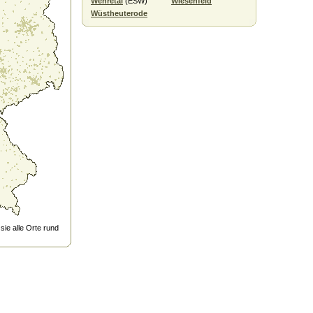
Wehretal
(ESW)
Wiesenfeld
Wüstheuterode
ie alle Orte rund