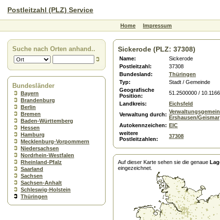
Postleitzahl (PLZ) Service
Home
Impressum
Suche nach Orten anhand..
Sickerode (PLZ: 37308)
Name:
Sickerode
Postleitzahl:
37308
Bundesland:
Thüringen
Typ:
Stadt / Gemeinde
Bundesländer
Geografische
51.2500000 / 10.116
Bayern
Position:
Brandenburg
Landkreis:
Eichsfeld
Berlin
Verwaltungsgemein
Bremen
Verwaltung durch:
Ershausen/Geismar
Baden-Württemberg
Autokennzeichen:
EIC
Hessen
weitere
Hamburg
37308
Postleitzahlen:
Mecklenburg-Vorpommern
Niedersachsen
Nordrhein-Westfalen
Rheinland-Pfalz
Auf dieser Karte sehen sie die genaue
Lag
eingezeichnet.
Saarland
Sachsen
Sachsen-Anhalt
Schleswig-Holstein
Thüringen