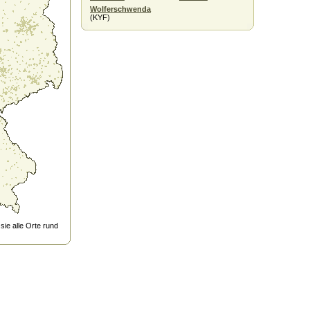
Wolferschwenda
(KYF)
ie alle Orte rund