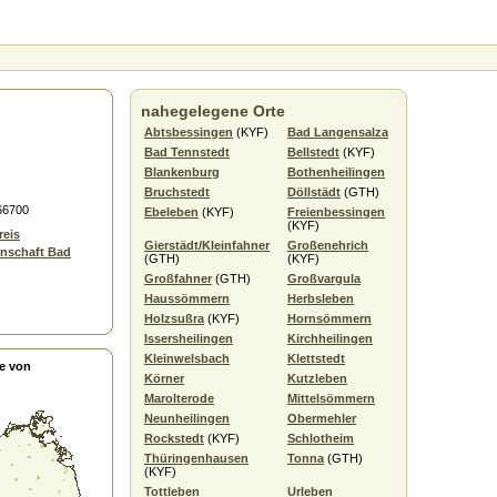
nahegelegene Orte
Abtsbessingen
(KYF)
Bad Langensalza
Bad Tennstedt
Bellstedt
(KYF)
Blankenburg
Bothenheilingen
Bruchstedt
Döllstädt
(GTH)
66700
Ebeleben
(KYF)
Freienbessingen
(KYF)
reis
Gierstädt/Kleinfahner
Großenehrich
nschaft Bad
(GTH)
(KYF)
Großfahner
(GTH)
Großvargula
Haussömmern
Herbsleben
Holzsußra
(KYF)
Hornsömmern
Issersheilingen
Kirchheilingen
Kleinwelsbach
Klettstedt
e von
Körner
Kutzleben
Marolterode
Mittelsömmern
Neunheilingen
Obermehler
Rockstedt
(KYF)
Schlotheim
Thüringenhausen
Tonna
(GTH)
(KYF)
Tottleben
Urleben