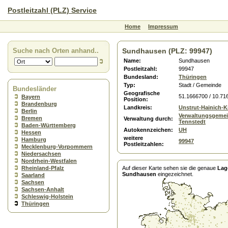
Postleitzahl (PLZ) Service
Home
Impressum
Suche nach Orten anhand..
Sundhausen (PLZ: 99947)
Name:
Sundhausen
Postleitzahl:
99947
Bundesland:
Thüringen
Typ:
Stadt / Gemeinde
Bundesländer
Geografische
51.1666700 / 10.71
Bayern
Position:
Brandenburg
Landkreis:
Unstrut-Hainich-K
Berlin
Verwaltungsgemei
Bremen
Verwaltung durch:
Tennstedt
Baden-Württemberg
Autokennzeichen:
UH
Hessen
weitere
Hamburg
99947
Postleitzahlen:
Mecklenburg-Vorpommern
Niedersachsen
Nordrhein-Westfalen
Rheinland-Pfalz
Auf dieser Karte sehen sie die genaue
Lag
Sundhausen
eingezeichnet.
Saarland
Sachsen
Sachsen-Anhalt
Schleswig-Holstein
Thüringen