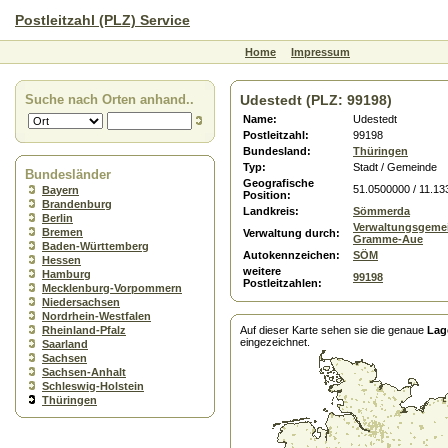
Postleitzahl (PLZ) Service
Home
Impressum
Suche nach Orten anhand..
Udestedt (PLZ: 99198)
Name:
Udestedt
Postleitzahl:
99198
Bundesland:
Thüringen
Typ:
Stadt / Gemeinde
Bundesländer
Geografische
51.0500000 / 11.1
Bayern
Position:
Brandenburg
Landkreis:
Sömmerda
Berlin
Verwaltungsgeme
Bremen
Verwaltung durch:
Gramme-Aue
Baden-Württemberg
Autokennzeichen:
SÖM
Hessen
weitere
Hamburg
99198
Postleitzahlen:
Mecklenburg-Vorpommern
Niedersachsen
Nordrhein-Westfalen
Rheinland-Pfalz
Auf dieser Karte sehen sie die genaue
Lag
eingezeichnet.
Saarland
Sachsen
Sachsen-Anhalt
Schleswig-Holstein
Thüringen