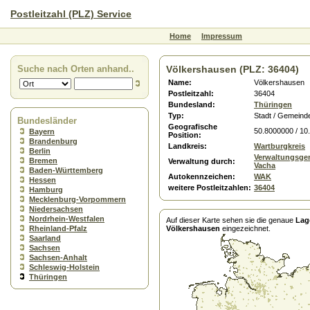
Postleitzahl (PLZ) Service
Home
Impressum
Suche nach Orten anhand..
Völkershausen (PLZ: 36404)
Name:
Völkershausen
Postleitzahl:
36404
Bundesland:
Thüringen
Typ:
Stadt / Gemeind
Bundesländer
Geografische
50.8000000 / 10
Bayern
Position:
Brandenburg
Landkreis:
Wartburgkreis
Berlin
Verwaltungsge
Bremen
Verwaltung durch:
Vacha
Baden-Württemberg
Autokennzeichen:
WAK
Hessen
weitere Postleitzahlen:
36404
Hamburg
Mecklenburg-Vorpommern
Niedersachsen
Nordrhein-Westfalen
Auf dieser Karte sehen sie die genaue
Lag
Rheinland-Pfalz
Völkershausen
eingezeichnet.
Saarland
Sachsen
Sachsen-Anhalt
Schleswig-Holstein
Thüringen