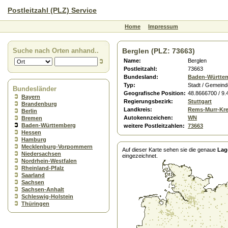
Postleitzahl (PLZ) Service
Home
Impressum
Suche nach Orten anhand..
Berglen (PLZ: 73663)
Name:
Berglen
Postleitzahl:
73663
Bundesland:
Baden-Württe
Typ:
Stadt / Gemeind
Bundesländer
Geografische Position:
48.8666700 / 9
Bayern
Regierungsbezirk:
Stuttgart
Brandenburg
Landkreis:
Rems-Murr-Kre
Berlin
Autokennzeichen:
WN
Bremen
Baden-Württemberg
weitere Postleitzahlen:
73663
Hessen
Hamburg
Mecklenburg-Vorpommern
Auf dieser Karte sehen sie die genaue
Lag
Niedersachsen
eingezeichnet.
Nordrhein-Westfalen
Rheinland-Pfalz
Saarland
Sachsen
Sachsen-Anhalt
Schleswig-Holstein
Thüringen