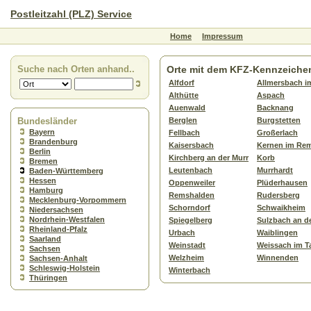
Postleitzahl (PLZ) Service
Home
Impressum
Suche nach Orten anhand..
Orte mit dem KFZ-Kennzeich
Alfdorf
Allmersbach im
Althütte
Aspach
Auenwald
Backnang
Bundesländer
Berglen
Burgstetten
Bayern
Fellbach
Großerlach
Brandenburg
Kaisersbach
Kernen im Rem
Berlin
Kirchberg an der Murr
Korb
Bremen
Leutenbach
Murrhardt
Baden-Württemberg
Hessen
Oppenweiler
Plüderhausen
Hamburg
Remshalden
Rudersberg
Mecklenburg-Vorpommern
Schorndorf
Schwaikheim
Niedersachsen
Nordrhein-Westfalen
Spiegelberg
Sulzbach an d
Rheinland-Pfalz
Urbach
Waiblingen
Saarland
Weinstadt
Weissach im T
Sachsen
Welzheim
Winnenden
Sachsen-Anhalt
Schleswig-Holstein
Winterbach
Thüringen