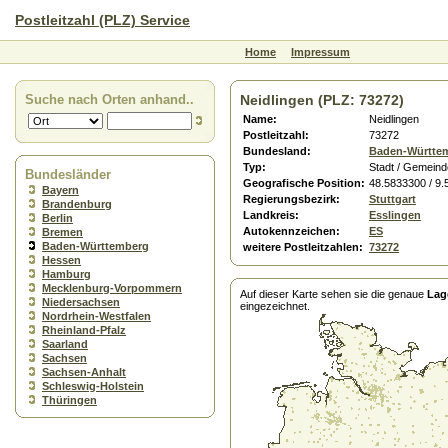
Postleitzahl (PLZ) Service
Home
Impressum
Suche nach Orten anhand..
Neidlingen (PLZ: 73272)
Name:
Neidlingen
Postleitzahl:
73272
Bundesland:
Baden-Württe
Typ:
Stadt / Gemeind
Bundesländer
Geografische Position:
48.5833300 / 9
Bayern
Regierungsbezirk:
Stuttgart
Brandenburg
Landkreis:
Esslingen
Berlin
Autokennzeichen:
ES
Bremen
Baden-Württemberg
weitere Postleitzahlen:
73272
Hessen
Hamburg
Mecklenburg-Vorpommern
Auf dieser Karte sehen sie die genaue
Lag
Niedersachsen
eingezeichnet.
Nordrhein-Westfalen
Rheinland-Pfalz
Saarland
Sachsen
Sachsen-Anhalt
Schleswig-Holstein
Thüringen