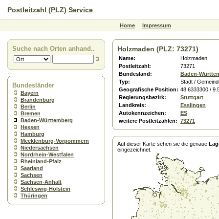
Postleitzahl (PLZ) Service
Home
Impressum
Suche nach Orten anhand..
Holzmaden (PLZ: 73271)
Name:
Holzmaden
Postleitzahl:
73271
Bundesland:
Baden-Württe
Typ:
Stadt / Gemeind
Bundesländer
Geografische Position:
48.6333300 / 9
Bayern
Regierungsbezirk:
Stuttgart
Brandenburg
Landkreis:
Esslingen
Berlin
Autokennzeichen:
ES
Bremen
Baden-Württemberg
weitere Postleitzahlen:
73271
Hessen
Hamburg
Mecklenburg-Vorpommern
Auf dieser Karte sehen sie die genaue
Lag
Niedersachsen
eingezeichnet.
Nordrhein-Westfalen
Rheinland-Pfalz
Saarland
Sachsen
Sachsen-Anhalt
Schleswig-Holstein
Thüringen