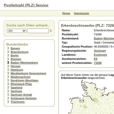
Postleitzahl (PLZ) Service
Home
Impressum
Suche nach Orten anhand..
Erkenbrechtsweiler (PLZ: 7326
Name:
Erkenbrechtswei
Postleitzahl:
73268
Bundesland:
Baden-Württe
Typ:
Stadt / Gemeind
Bundesländer
Geografische Position:
48.5500000 / 9
Bayern
Regierungsbezirk:
Stuttgart
Brandenburg
Landkreis:
Esslingen
Berlin
Autokennzeichen:
ES
Bremen
Baden-Württemberg
weitere Postleitzahlen:
73268
Hessen
Hamburg
Mecklenburg-Vorpommern
Auf dieser Karte sehen sie die genaue
Lag
Niedersachsen
Erkenbrechtsweiler
eingezeichnet.
Nordrhein-Westfalen
Rheinland-Pfalz
Saarland
Sachsen
Sachsen-Anhalt
Schleswig-Holstein
Thüringen