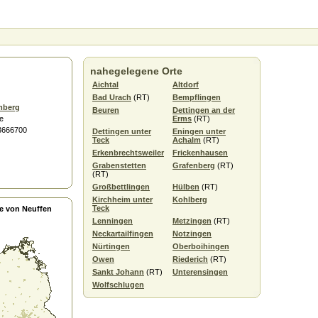
nahegelegene Orte
Aichtal
Altdorf
Bad Urach
(RT)
Bempflingen
mberg
Beuren
Dettingen an der
e
Erms
(RT)
.3666700
Dettingen unter
Eningen unter
Teck
Achalm
(RT)
Erkenbrechtsweiler
Frickenhausen
Grabenstetten
Grafenberg
(RT)
(RT)
Großbettlingen
Hülben
(RT)
Kirchheim unter
Kohlberg
Teck
e von Neuffen
Lenningen
Metzingen
(RT)
Neckartailfingen
Notzingen
Nürtingen
Oberboihingen
Owen
Riederich
(RT)
Sankt Johann
(RT)
Unterensingen
Wolfschlugen