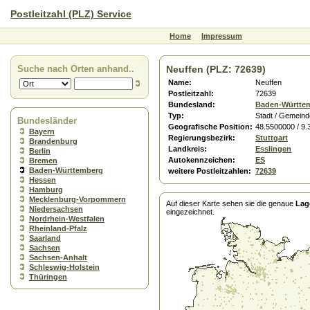
Postleitzahl (PLZ) Service
Home
Impressum
Suche nach Orten anhand..
Neuffen (PLZ: 72639)
Name:
Neuffen
Postleitzahl:
72639
Bundesland:
Baden-Württe
Typ:
Stadt / Gemeind
Bundesländer
Geografische Position:
48.5500000 / 9
Bayern
Regierungsbezirk:
Stuttgart
Brandenburg
Landkreis:
Esslingen
Berlin
Autokennzeichen:
ES
Bremen
Baden-Württemberg
weitere Postleitzahlen:
72639
Hessen
Hamburg
Mecklenburg-Vorpommern
Auf dieser Karte sehen sie die genaue
Lag
Niedersachsen
eingezeichnet.
Nordrhein-Westfalen
Rheinland-Pfalz
Saarland
Sachsen
Sachsen-Anhalt
Schleswig-Holstein
Thüringen