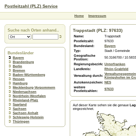
Postleitzahl (PLZ) Service
Home
Impressum
Suche nach Orten anhand..
Trappstadt (PLZ: 97633)
Name:
Trappstadt
Postleitzahl:
97633
Bundesland:
Bayern
Typ:
Stadt / Gemeinde
Bundesländer
Geografische
50.3166700 / 10.583
Bayern
Position:
Brandenburg
Regierungsbezirk:
Unterfranken
Berlin
Landkreis:
Rhön-Grabfeld
Bremen
Verwaltungsgemein
Baden-Württemberg
Verwaltung durch:
Königshofen im Gr
Hessen
Autokennzeichen:
NES
Hamburg
weitere
Mecklenburg-Vorpommern
97633
Postleitzahlen:
Niedersachsen
Nordrhein-Westfalen
Rheinland-Pfalz
Saarland
Auf dieser Karte sehen sie die genaue
Lag
Sachsen
eingezeichnet.
Sachsen-Anhalt
Schleswig-Holstein
Thüringen