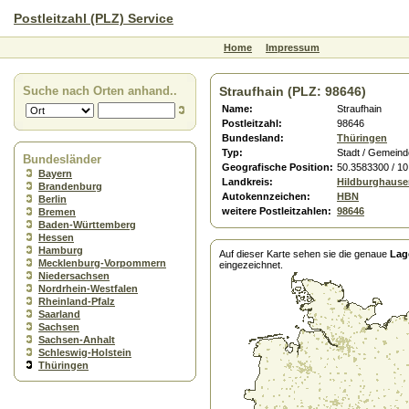
Postleitzahl (PLZ) Service
Home
Impressum
Suche nach Orten anhand..
Straufhain (PLZ: 98646)
Name:
Straufhain
Postleitzahl:
98646
Bundesland:
Thüringen
Typ:
Stadt / Gemeind
Bundesländer
Geografische Position:
50.3583300 / 1
Bayern
Landkreis:
Hildburghause
Brandenburg
Autokennzeichen:
HBN
Berlin
weitere Postleitzahlen:
98646
Bremen
Baden-Württemberg
Hessen
Hamburg
Auf dieser Karte sehen sie die genaue
Lag
Mecklenburg-Vorpommern
eingezeichnet.
Niedersachsen
Nordrhein-Westfalen
Rheinland-Pfalz
Saarland
Sachsen
Sachsen-Anhalt
Schleswig-Holstein
Thüringen