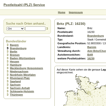
Postleitzahl (PLZ) Service
Home
Impressum
Suche nach Orten anhand..
Britz (PLZ: 16230)
Name:
Britz
Postleitzahl:
16230
Bundesland:
Brandenburg
Typ:
Stadt / Gemeind
Bundesländer
Geografische Position:
52.8833300 / 1
Bayern
Landkreis:
Barnim
Brandenburg
Verwaltung durch:
Amt Britz/Chor
Berlin
Autokennzeichen:
BAR
Bremen
Baden-Württemberg
weitere Postleitzahlen:
16230
Hessen
Hamburg
Mecklenburg-Vorpommern
Auf dieser Karte sehen sie die genaue
Lag
Niedersachsen
eingezeichnet.
Nordrhein-Westfalen
Rheinland-Pfalz
Saarland
Sachsen
Sachsen-Anhalt
Schleswig-Holstein
Thüringen