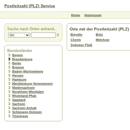
Postleitzahl (PLZ) Service
Home
Impressum
Suche nach Orten anhand..
Orte mit der Postleitzahl (PLZ
Breydin
Britz
Chorin
Melchow
Sydower Fließ
Bundesländer
Bayern
Brandenburg
Berlin
Bremen
Baden-Württemberg
Hessen
Hamburg
Mecklenburg-Vorpommern
Niedersachsen
Nordrhein-Westfalen
Rheinland-Pfalz
Saarland
Sachsen
Sachsen-Anhalt
Schleswig-Holstein
Thüringen